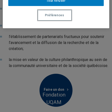
Tout refuser
l’attribution de bourses d’études et d’aide financière aux
3 cycles d’enseignement;
Préférences
le financement de projets novateurs;
l’établissement de partenariats fructueux pour soutenir
l’avancement et la diffusion de la recherche et de la
création;
la mise en valeur de la culture philanthropique au sein de
la communauté universitaire et de la société québécoise.
Faire un don
Fondation
UQAM