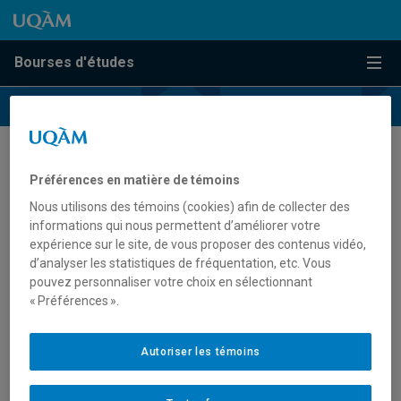
Passer au contenu
Accéder au menu principal
Accéder à la recherche
Passer au contenu
Accéder au menu principal
Bourses d'études
Menu
Faire un don
Préférences en matière de témoins
Nous utilisons des témoins (cookies) afin de collecter des
informations qui nous permettent d’améliorer votre
Depuis 1976, la
Fondation de l’UQAM
a comme mission de
expérience sur le site, de vous proposer des contenus vidéo,
recueillir des dons afin de contribuer à la vitalité de la
d’analyser les statistiques de fréquentation, etc. Vous
formation, de la recherche et de la création à l’UQAM et de
pouvez personnaliser votre choix en sélectionnant
favoriser l’accessibilité aux études universitaires par l’offre
« Préférences ».
de bourses aux étudiantes et étudiants.
Autoriser les témoins
Grâce à l’appui de ses donateurs et partenaires, la
Fondation privilégie les actions suivantes :