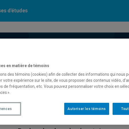
es d'études
Comment postuler
Obtenir du soutien
À pro
ces en matière de témoins
sons des témoins (cookies) afin de collecter des informations qui nous 
r votre expérience sur le site, de vous proposer des contenus vidéo, d’a
es de fréquentation, etc. Vous pouvez personnaliser votre choix en séle
ces ».
érences
Autoriser les témoins
Tout