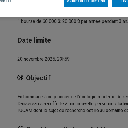
Prix
érences
Autoriser les témoins
Tout
1 bourse de 60 000 $; 20 000 $ par année pendant 3 an
Date limite
20 novembre 2025, 23h59
Objectif
En hommage à ce pionnier de l’écologie moderne de ren
Dansereau sera offerte à une nouvelle personne étudia
l’UQAM dont le sujet de recherche est lié au domaine d