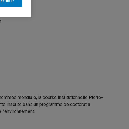
 refuser
s.
ommée mondiale, la bourse institutionnelle Pierre-
nte inscrite dans un programme de doctorat à
e l’environnement.