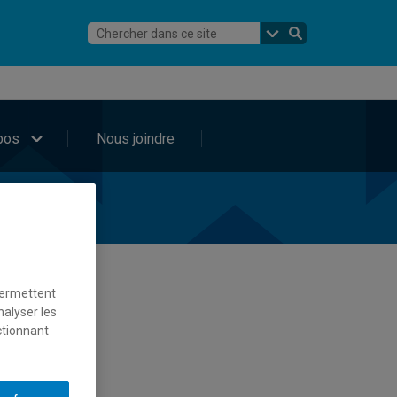
pos
Nous joindre
permettent
nalyser les
ctionnant