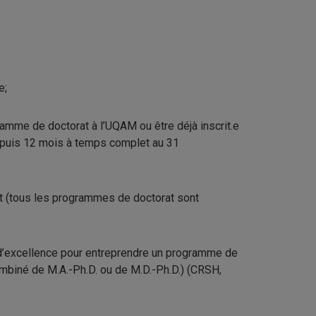
e;
amme de doctorat à l’UQAM ou être déjà inscrit.e
puis 12 mois à temps complet au 31
nt (tous les programmes de doctorat sont
 d’excellence pour entreprendre un programme de
mbiné de M.A.-Ph.D. ou de M.D.-Ph.D.) (CRSH,