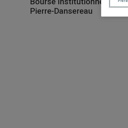
Bourse institutionnelle
Préf
Pierre-Dansereau