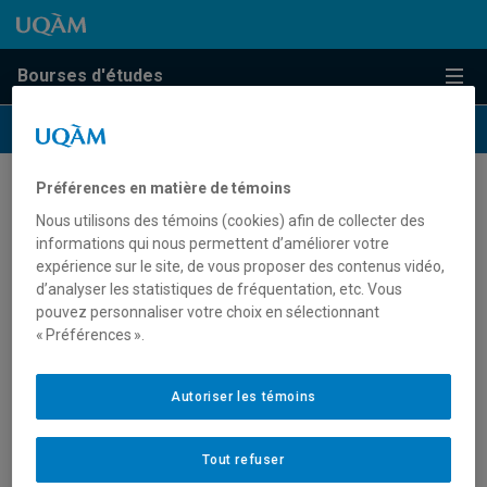
Passer au contenu
Accéder au menu principal
Accéder à la recherche
Passer au contenu
Accéder au menu principal
Bourses d'études
Menu
Préférences en matière de témoins
Page test
Nous utilisons des témoins (cookies) afin de collecter des
informations qui nous permettent d’améliorer votre
expérience sur le site, de vous proposer des contenus vidéo,
Blablalbla
d’analyser les statistiques de fréquentation, etc. Vous
pouvez personnaliser votre choix en sélectionnant
« Préférences ».
Niveau 2
Autoriser les témoins
Niveau 1
Niveau 3
Tout refuser