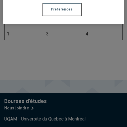
Préférences
1
2
3
1
3
4
Bourses d'études
Nous joindre
UQAM - Université du Québec à Montréal