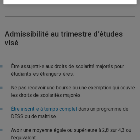
l’UQAM un nombre de bourses d’exemption à attribuer.
Admissibilité au trimestre d’études
visé
Être assujetti-e aux droits de scolarité majorés pour
étudiants-es étrangers-ères.
Ne pas recevoir une bourse ou une exemption qui couvre
les droits de scolarités majorés.
Être inscrit-e à temps complet
dans un programme de
DESS ou de maîtrise.
Avoir une moyenne égale ou supérieure à 2,8 sur 4,3 ou
l’équivalent.