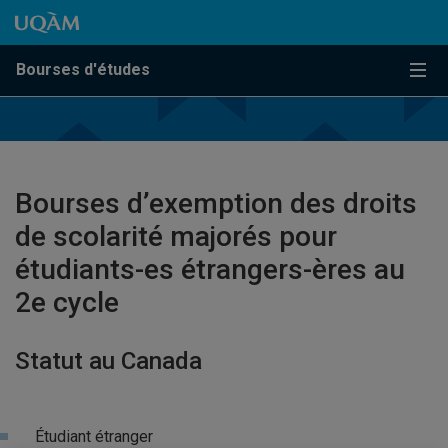
Passer au contenu
Accéder au menu principal
Accéder à la recherche
Passer au contenu
Accéder au menu principal
Bourses d'études
Menu
Bourses d’exemption des droits
de scolarité majorés pour
étudiants-es étrangers-ères au
2e cycle
Statut au Canada
Étudiant étranger