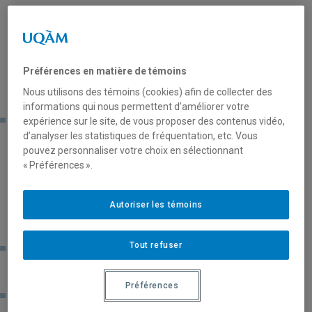
Programme(s) d’études visé(s)
Préférences en matière de témoins
Nous utilisons des témoins (cookies) afin de collecter des
informations qui nous permettent d’améliorer votre
Les programmes de DESS et de maîtrise
expérience sur le site, de vous proposer des contenus vidéo,
d’analyser les statistiques de fréquentation, etc. Vous
pouvez personnaliser votre choix en sélectionnant
« Préférences ».
Valeur
Autoriser les témoins
Tout refuser
La bourse couvre les frais de scolarité majorés facturés
aux étudiantes et étudiants étrangers.
Préférences
Annuellement, le gouvernement du Québec accorde à